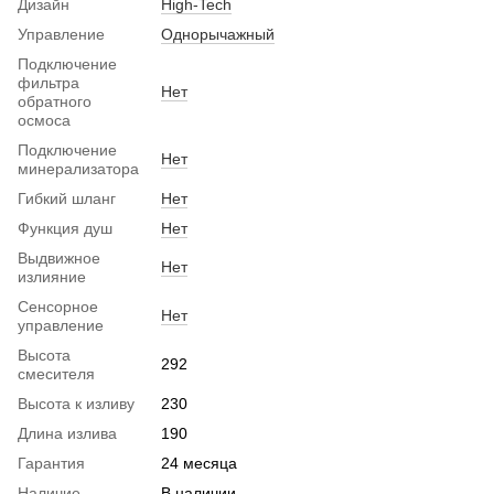
Дизайн
High-Tech
Управление
Однорычажный
Подключение
фильтра
Нет
обратного
осмоса
Подключение
Нет
минерализатора
Гибкий шланг
Нет
Функция душ
Нет
Выдвижное
Нет
излияние
Сенсорное
Нет
управление
Высота
292
смесителя
Высота к изливу
230
Длина излива
190
Гарантия
24 месяца
Наличие
В наличии