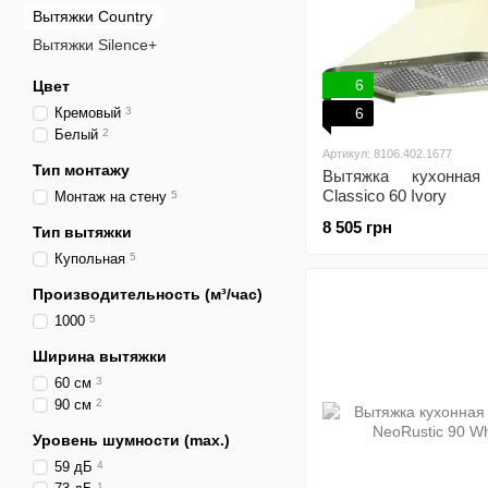
Вытяжки Country
Вытяжки Silence+
6
Цвет
Кремовый
3
6
Белый
2
Артикул: 8106.402.1677
Тип монтажу
Вытяжка кухонная
Classico 60 Ivory
Монтаж на стену
5
8 505 грн
Тип вытяжки
Купольная
5
Производительность (м³/час)
1000
5
Ширина вытяжки
60 см
3
90 см
2
Уровень шумности (max.)
59 дБ
4
1