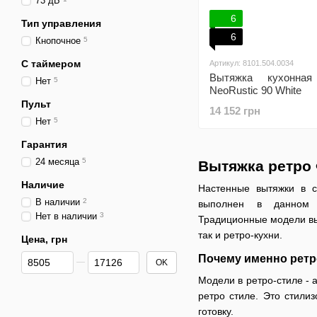
73 дБ
6
Тип управления
6
Кнопочное
5
С таймером
Артикул: 8101.504.0034
Вытяжка кухонная
Нет
5
NeoRustic 90 White
Пульт
14 152 грн
Нет
5
Гарантия
24 месяца
5
Вытяжка ретро 
Наличие
Настенные вытяжки в с
В наличии
2
выполнен в данном с
Нет в наличии
3
Традиционные модели выт
так и ретро-кухни.
Цена, грн
От Цена, грн
До Цена, грн
Почему именно ретр
OK
Модели в ретро-стиле - 
ретро стиле. Это стил
готовку.