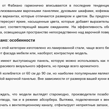
 от Фабиано гармонично вписываются в последние тенденции 
тилизованными варочными панелями, духовыми шкафами, кофема
их вариантах, которые отличаются размером и цветом. Вы предп
тересуют яркие, насыщенные цвета, которые добавят выразитель
иант, соответствующий вашим ожиданиям. На эффективность об
па, освещающая пространство непосредственно над варочной пове
ано: особенности
этой категории изготовлено из лакированной стали, чаще всего бе
ет фасада мебели или, наоборот, контрастную модель.
 имеют выступающую панель, которую можно использовать как по
красивого визуального эффекта, но прежде всего ароматного.
 колеблется от 60 см до 90 см, но наиболее популярными являютс
й варочной панелью. Вне зависимости от размеров вашей кухни вы
рждать, что модели выглядят старомодно, производители позаб
отвода, так и в режиме абсорбера. Вытяжка, подключенная к ве
чать к вентиляционному каналу, отфильтрует неприятные запахи,