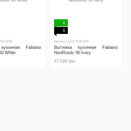
6
6
504.0035
Артикул: 8101.504.0296
кухонная Fabiano
Вытяжка кухонная Fabiano
60 White
NeoRustic 90 Ivory
17 126 грн