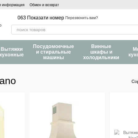
я информация
Обмен и возврат
063 Показати номер
Перезвонить вам?
Посудомоечные
Винные
Вытяжки
М
и стиральные
шкафы и
кухонные
кух
машины
холодильники
iano
Со