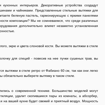
кухонных интерьеров. Декоративные устройства создадут
шинами и чайниками. Представленные стильные вытяжки для
очитаете беленую пастель, гармонирующую с яркими панелями
ности композиции? Мы не сомневаемся, что среди различных
орудования дополнительно влияет незаметно установленная
рхностью.
лого, экрю и цвета слоновой кости. Вы можете вытяжки в стиле
лочку для специй - повесив на нее пучки сушеных трав, вы
я вытяжки в стиле ретро от Фабиано 60 см, так как они легко
 обязательно выберете вытяжку в таком стиле.
отились о современной технике. Большинство моделей могут
нтиляции, удалит скопившиеся пары из комнаты, а абсорбер,
 и на вашей кухне будет свежий и приятный воздух. Мощность