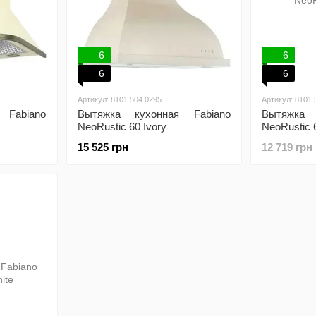
6
6
6
6
Артикул: 8101.504.0295
Артикул: 8101.
 Fabiano
Вытяжка кухонная Fabiano
Вытяжка 
NeoRustic 60 Ivory
NeoRustic 
15 525 грн
12 719 грн