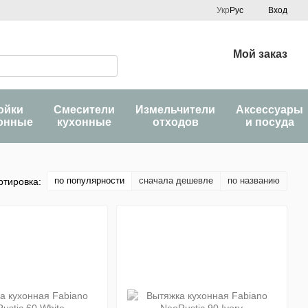
Укр
Рус
Вход
Мой заказ
ойки
Смесители
Измельчители
Аксессуары
онные
кухонные
отходов
и посуда
по популярности
сначала дешевле
по названию
ртировка: