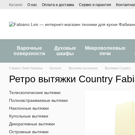
Перейти к основному контенту
Каталог
О нас
Оплата и доставка
Сервис и гарантия
Контактна
Варочные
Духовые
Микроволновые
поверхности
шкафы
печи
Fabiano Steel Украина
Каталог
Вытяжки кухонные
Вытяжки Country
Ретро вытяжки Country Fab
Телескопические вытяжки
Полновстраиваемые вытяжки
Наклонные вытяжки
Купольные вытяжки
Декоративные вытяжки
Островные вытяжки