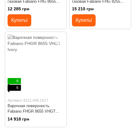
газовая Fabiano FHG 8655
газовая Fabiano FHG 8255
VGHT Inox
VGHT White Glass
12 285 грн
15 210 грн
Купить!
Купить!
6
6
Артикул: 8112.406.1617
Варочная поверхность
Fabiano FHGR 8655 VHGT
Ivory
14 918 грн