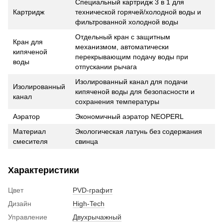
Специальный картридж 3 в 1 для
Картридж
технической горячей/холодной воды и
фильтрованной холодной воды
Отдельный кран с защитным
Кран для
механизмом, автоматически
кипяченой
перекрывающим подачу воды при
воды
отпускании рычага
Изолированный канал для подачи
Изолированный
кипяченой воды для безопасности и
канал
сохранения температуры
Аэратор
Экономичный аэратор NEOPERL
Материал
Экологическая латунь без содержания
смесителя
свинца
Характеристики
Цвет
PVD-графит
Дизайн
High-Tech
Управление
Двухрычажный