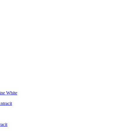
ine White
acit