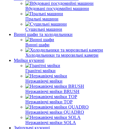
Вбудовані посудомийні машини
Пральні машини
Сушильні машини
Винні шафи та холодильники
Винні шафи
Холодильники та морозильні камери
Мийки кухонні
Гранітні мийки
Нержавіючі мийки
Нержавіючі мийки BRUSH
Нержавіючі мийки TOP
Нержавіючі мийки QUADRO
Нержавіючі мийки SOLA
Змішувачі кухонні