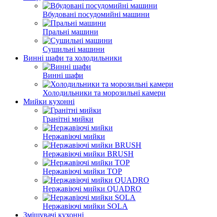
Вбудовані посудомийні машини
Пральні машини
Сушильні машини
Винні шафи та холодильники
Винні шафи
Холодильники та морозильні камери
Мийки кухонні
Гранітні мийки
Нержавіючі мийки
Нержавіючі мийки BRUSH
Нержавіючі мийки TOP
Нержавіючі мийки QUADRO
Нержавіючі мийки SOLA
Змішувачі кухонні