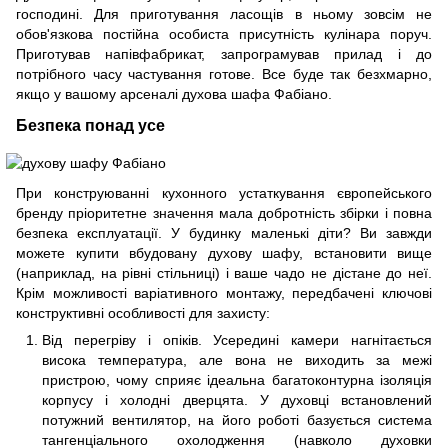
господині. Для приготування ласощів в ньому зовсім не
обов'язкова постійна особиста присутність кулінара поруч.
Приготував напівфабрикат, запрограмував прилад і до
потрібного часу частування готове. Все буде так безхмарно,
якщо у вашому арсеналі духова шафа Фабіано.
Безпека понад усе
При конструюванні кухонного устаткування європейського
бренду пріоритетне значення мала добротність збірки і повна
безпека експлуатації. У будинку маленькі діти? Ви завжди
можете купити вбудовану духову шафу, встановити вище
(наприклад, на рівні стільниці) і ваше чадо не дістане до неї.
Крім можливості варіативного монтажу, передбачені ключові
конструктивні особливості для захисту:
Від перегріву і опіків. Усередині камери нагнітається
висока температура, але вона не виходить за межі
пристрою, чому сприяє ідеальна багатоконтурна ізоляція
корпусу і холодні дверцята. У духовці встановлений
потужний вентилятор, на його роботі базується система
тангенціального охолодження (навколо духовки