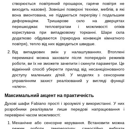
створюється повітряний прошарок, гаряче повітря не
виходить назовні). Зовнішні поверхні техніки, меблів, в які
вона вмонтована, не піддаються перегріву і подальшим
деформаціям. Тришарове скло на дверцятах
перешкоджає тепловтратам і можливості опіків
користувача при випадковому торканні. Шари скла
додатково обдуваются (природна конвекція кімнатного
повітря), тепло від них відводиться швидше.
Від випадкових змін у налаштуваннях. Втоплені
перемикачі можна заховати після попередніх режимів
роботи, ви їх не зможете зачепити і скинути параметри. Це
відмінний спосіб уберегти прилад від несанкціонованого
доступу маленьких дітей. У моделях з сенсорним
управлінням захист реалізований у вигляді функції
«ключ».
Максимальний акцент на практичність
Духові шафи Fabiano прості і зрозумілі у використанні. У них
розробники реалізували лише передові напрацювання і
перевірені часом можливості:
Механічне або сенсорне керування. Встановити можна
режим роботи, температуру, самостійно вибрати