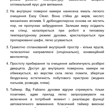
оптимальний ярус для випікання.
На внутрішні поверхні камери нанесена емаль легкого
очищення Easy Clean. Вона стійка до жирів, кислот,
механічних впливів. Її дрібнодисперсна основа не містить
пор, не пропускає забруднення. Залишки жиру осідають
на стінці, каталізуються при роботі в типовому
температурному режимі духовки, кристалізуються при
пропарюванні шафи, легко усуваються.
Грамотно спланований внутрішній простір - кілька ярусів,
телескопічні направляючі (опціонально), конвекційний
вентилятор.
Простоту прибирання та очищення забезпечують розбірні
дверцята. Доступ до внутрішніх поверхонь камери не
обмежується, всі верстви скла легко помити, зберігши
бездоганну естетичність побутового пристрою (жодних
патьоків, розводів, плям).
Таймер. Від Fabiano духовки відгуки отримують тільки
позитивні, адже прилад легко запрограмувати на
включення в потрібний момент і реалізацію функції
автоматичного вимкнення. Класичний таймер виконає