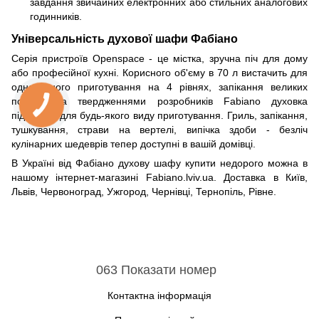
завдання звичайних електронних або стильних аналогових
годинників.
Універсальність духової шафи Фабіано
Серія пристроїв Openspace - це містка, зручна піч для дому
або професійної кухні. Корисного об'єму в 70 л вистачить для
одночасного приготування на 4 рівнях, запікання великих
порцій. За твердженнями розробників Fabiano духовка
підходить для будь-якого виду приготування. Гриль, запікання,
тушкування, страви на вертелі, випічка здоби - безліч
кулінарних шедеврів тепер доступні в вашій домівці.
В Україні від Фабіано духову шафу купити недорого можна в
нашому інтернет-магазині Fabiano.lviv.ua. Доставка в Київ,
Львів, Червоноград, Ужгород, Чернівці, Тернопіль, Рівне.
063 Показати номер
Контактна інформація