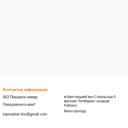
Контактна інформація
063 Показати номер
м.Шептицький вул.Сокальська 5 ,
магазин ТопМаркет шоурум
Передзвонити вам?
Fabiano
Мапа проїзду
topmarket.lviv@gmail.com