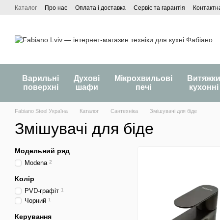
Перейти до основного контенту
Каталог
Про нас
Оплата і доставка
Сервіс та гарантія
Контактн
Варильні
Духові
Мікрохвильові
Витяжк
поверхні
шафи
печі
кухонні
Fabiano Steel Україна
Каталог
Сантехніка
Змішувачі для біде
Змішувачі для біде
Модельний ряд
Modena
2
Колір
PVD-графіт
1
Чорний
1
Керування