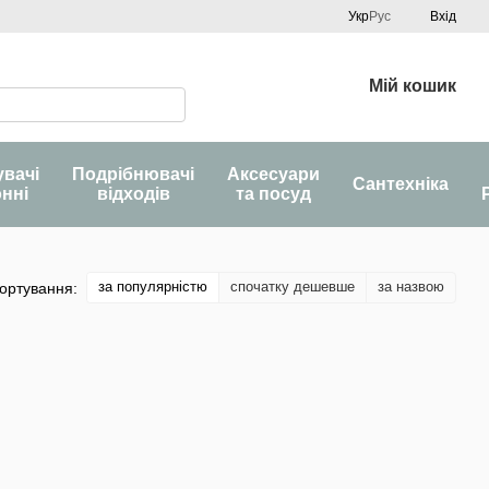
Укр
Рус
Вхід
Мій кошик
увачі
Подрібнювачі
Аксесуари
Сантехніка
онні
відходів
та посуд
за популярністю
спочатку дешевше
за назвою
ортування: