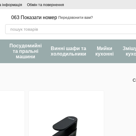
а інформація
Обмін та повернення
063 Показати номер
Передзвонити вам?
Посудомийні
и
Винні шафи та
Мийки
Зміш
та пральні
холодильники
кухонні
кух
машини
С