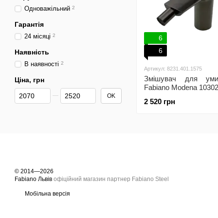
Одноважільний
2
Гарантія
24 місяці
2
6
6
Наявність
В наявності
2
Артикул: 8231.401.1575
Змішувач для уми
Ціна, грн
Fabiano Modena 10302
Від Ціна, грн
До Ціна, грн
OK
2 520 грн
© 2014—2026
Fabiano Львів
офіційний магазин партнер Fabiano Steel
Мобільна версія