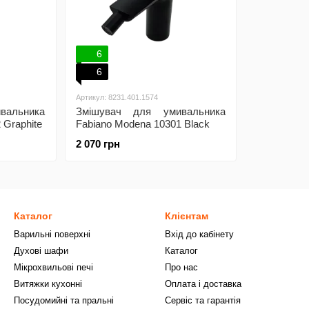
6
6
Артикул: 8231.401.1574
вальника
Змішувач для умивальника
 Graphite
Fabiano Modena 10301 Black
2 070 грн
Каталог
Клієнтам
Варильні поверхні
Вхід до кабінету
Духові шафи
Каталог
Мікрохвильові печі
Про нас
Витяжки кухонні
Оплата і доставка
Посудомийні та пральні
Сервіс та гарантія