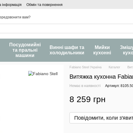
а інформація
Обмін та повернення
ередзвонити вам?
Посудомийні
и
Винні шафи та
Мийки
Зміш
та пральні
холодильники
кухонні
кух
машини
Fabiano Steel Україна
Каталог
Вит
Витяжка кухонна Fabia
Немає в наявності
Артикул: 8105.5
8 259 грн
Повідомити, коли з'яви