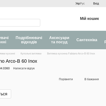
Укр
Рус
Вхід
Мій кошик
увачі
Подрібнювачі
Аксесуари
Сантехніка
онні
відходів
та посуд
яжки кухонні
Купольні витяжки
Витяжка кухонна Fabiano Arco-B 60 Inox
no Arco-B 60 Inox
04.0360
Написати відгук
Порівняти
В бажання
ться