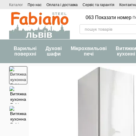
Перейти до основного контенту
Каталог
Про нас
Оплата і доставка
Сервіс та гарантія
Контактн
063 Показати номер
П
Варильні
Духові
Мікрохвильові
Витяжк
поверхні
шафи
печі
кухонні