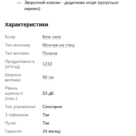
Зворотний клапан - додаткова опція (купується
окремо)
Характеристики
Колір
Біле скло
Тип монтажу
Монтаж на стіну
Тип витяжки
Похила
Продуктивність
1210
(м³/год)
Ширина
90 см
витяжки
Рівень
шумності
53 дБ
(max.)
Тип управління
Сенсорне
З таймером
Так
Пульт
Так
Гарантія
24 місяці