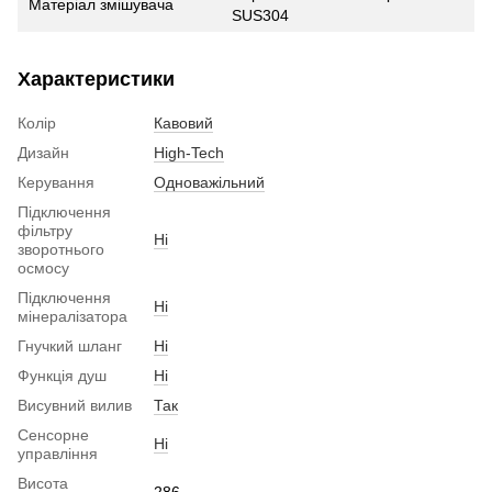
Матеріал змішувача
SUS304
Характеристики
Колір
Кавовий
Дизайн
High-Tech
Керування
Одноважільний
Підключення
фільтру
Ні
зворотнього
осмосу
Підключення
Ні
мінералізатора
Гнучкий шланг
Ні
Функція душ
Ні
Висувний вилив
Так
Сенсорне
Ні
управління
Висота
286