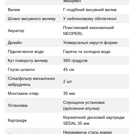
змішувач
Вилив
Г-подібний висувний вилив
Шланг висувного виливу
У нейлоновому обплетенні
Пластиковий економічний
Аератор
NEOPERL
Дизайн
Універсальні округлі форми
Підключення води
Гаряча та холодна вода
Кут повороту виливу
360 градусів
Гнучкі шланги
45 см
Сітка/фільтр механічних
2 шт.
забруднень
Монтажне отвір
35 мм
Спрощена установка
Установка
(кріплення-втулка)
Керамічний дисковий картридж
Картридж
SEDAL 35 мм.
Нержавіюча сталь марки