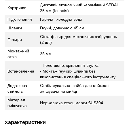
Дисковий економічний керамічний SEDAL
Картридж
25 мм (Іспанія)
Підключення
Гаряча і холодна вода
Шланги
Гнучкі, довжиною 45 см
Сітка-фільтр для механічних забруднень
Фільтри
(2 шт.)
Монтажний
35 мм
отвір
- Полегшене, кріплення-втулка
Встановлення
- Монтаж гнучких шлангів без
використання спеціального інструменту
Додаткова
Стабілізувальна шайба для стійкості
стійкість
змішувача на мийці
Матеріал
Нержавіюча сталь марки SUS304
змішувача
Характеристики