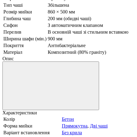
Тип чаші
Збільшена
Розмір мийки
860 × 500 мм
Глибина чаш
200 мм (обидві чаші)
Сифон
З автоматичним клапаном
Перелив
В основній чаші зі стильним вставкою
Ширина шафи (мін.)
900 мм
Покриття
Антибактеріальне
Матеріал
Композитний (80% граніту)
Опис
Характеристики
Колір
Бетон
Форма мийки
Прямокутна
,
Дві чаші
Варіант встановлення
Без крила