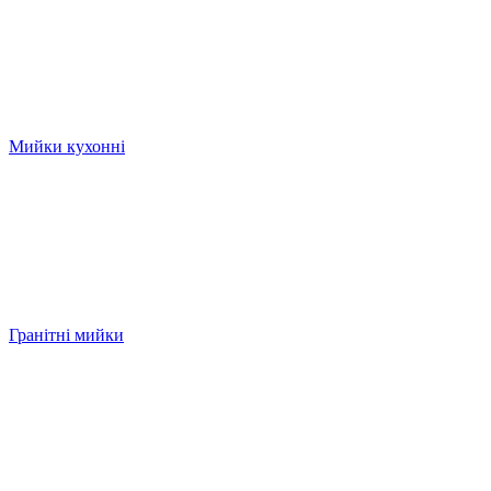
Мийки кухонні
Гранітні мийки