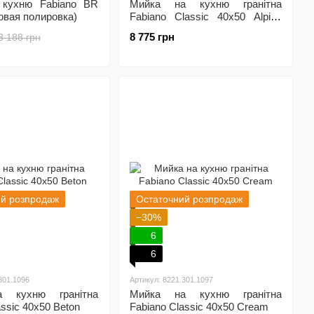
 кухню Fabiano BR
Мийка на кухню гранітна
овая полировка)
Fabiano Classic 40x50 Alpine
White
8 775 грн
3 188 грн
ий розпродаж
Остаточний розпродаж
−30%
6
6
301.1096
Артикул: 8221.301.1097
 кухню гранітна
Мийка на кухню гранітна
assic 40x50 Beton
Fabiano Classic 40x50 Cream