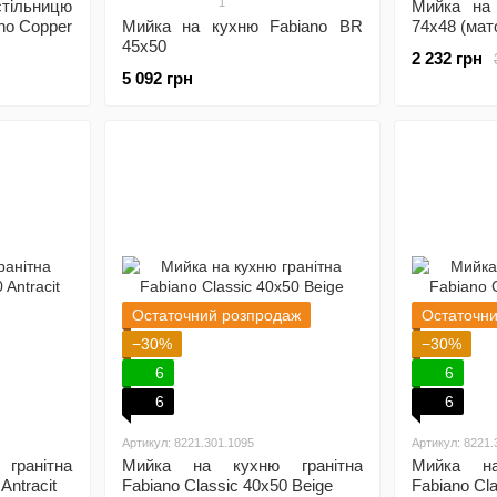
1
стільницю
Мийка на
no Copper
Мийка на кухню Fabiano BR
74x48 (мат
45x50
2 232 грн
5 092 грн
Остаточний розпродаж
Остаточн
−30%
−30%
6
6
6
6
Артикул: 8221.301.1095
Артикул: 8221.
ранітна
Мийка на кухню гранітна
Мийка на
Antracit
Fabiano Classic 40x50 Beige
Fabiano Cl