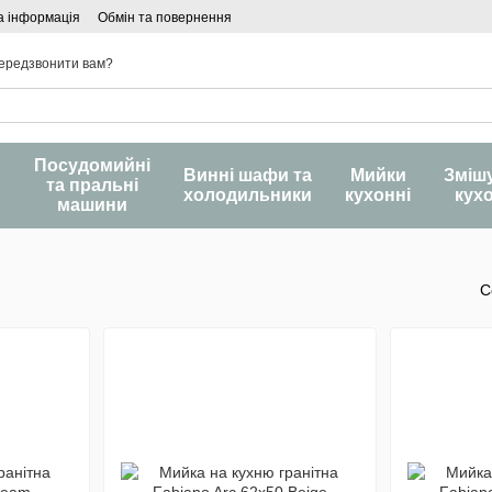
а інформація
Обмін та повернення
ередзвонити вам?
Посудомийні
и
Винні шафи та
Мийки
Зміш
та пральні
холодильники
кухонні
кух
машини
С