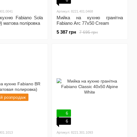
6
401.0041
Артикул: 8221.401.0468
кухню Fabiano Sola
Мийка на кухню гранітна
0) матова поліровка
Fabiano Arc 77x50 Cream
5 387 грн
7 695 грн
ий розпродаж
6
6
401.1013
Артикул: 8221.301.1093