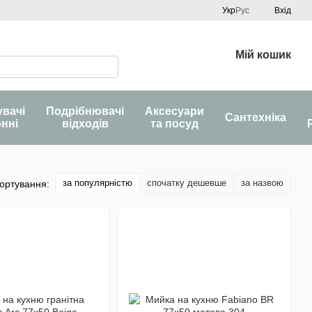
Укр
Рус
Вхід
Мій кошик
увачі
Подрібнювачі
Аксесуари
Сантехніка
онні
відходів
та посуд
за популярністю
спочатку дешевше
за назвою
ортування: