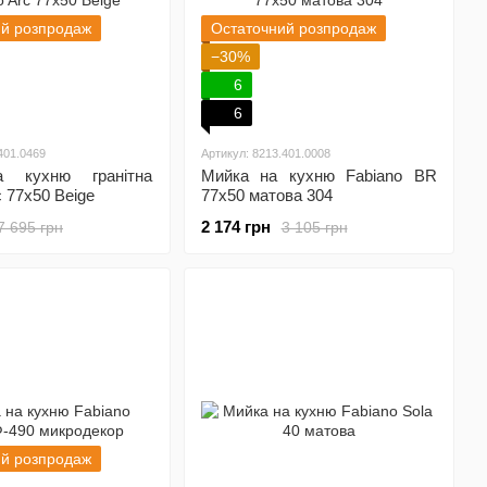
ий розпродаж
Остаточний розпродаж
−30%
6
6
401.0469
Артикул: 8213.401.0008
 кухню гранітна
Мийка на кухню Fabiano BR
c 77x50 Beige
77x50 матова 304
2 174 грн
7 695 грн
3 105 грн
ий розпродаж