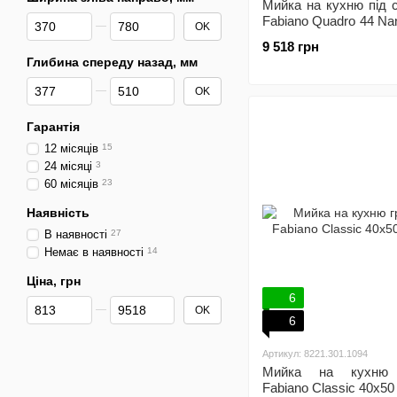
Мийка на кухню під 
Від Ширина зліва направо, мм
До Ширина зліва направо, мм
Fabiano Quadro 44 Na
OK
9 518 грн
Глибина спереду назад, мм
Від Глибина спереду назад, мм
До Глибина спереду назад, мм
OK
Гарантія
12 місяців
15
24 місяці
3
60 місяців
23
Наявність
В наявності
27
Немає в наявності
14
Ціна, грн
6
Від Ціна, грн
До Ціна, грн
OK
6
Артикул: 8221.301.1094
Мийка на кухню г
Fabiano Classic 40x50 