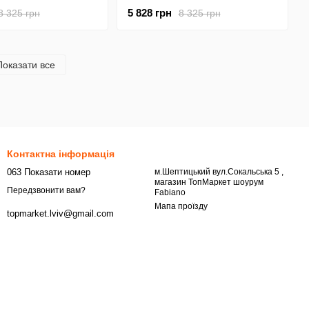
5 828 грн
8 325 грн
8 325 грн
Показати все
Контактна інформація
063 Показати номер
м.Шептицький вул.Сокальська 5 ,
магазин ТопМаркет шоурум
Передзвонити вам?
Fabiano
Мапа проїзду
topmarket.lviv@gmail.com