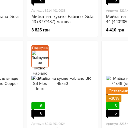
6
6
Артикул: 8214.401.0038
Артикул: 8214.
iano Sola
Мийка на кухню Fabiano Sola
Мийка на 
43 (377*437) матова
44 (440*38
3 825 грн
4 410 грн
Подарунок
Остаточн
−30%
6
6
6
6
Артикул: 8213.401.0924
Артикул: 8213.