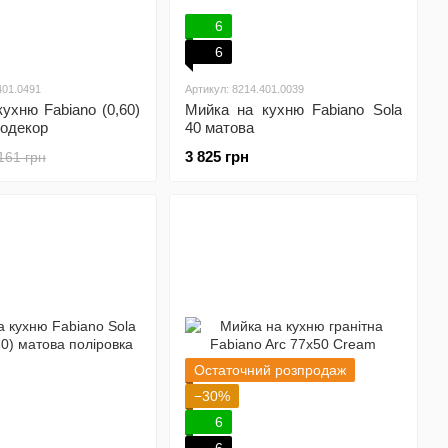
6
6
401.0491
Артикул: 8214.401.0039
ухню Fabiano (0,60)
Мийка на кухню Fabiano Sola
родекор
40 матова
3 825 грн
161 грн
Остаточний розпродаж
−30%
6