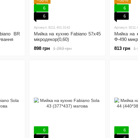
−30%
−30%
6
6
6
6
Артикул: 8211.401.0142
Артикул: 8211.
biano BR
Мийка на кухню Fabiano 57х45
Мийка на к
ування
мікродекор(0,60)
Ф-490 мик
898 грн
813 грн
1 283 грн
1 
6
6