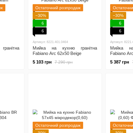
аж
Остаточний розпродаж
Остаточн
−30%
−30%
6
6
6
6
Артикул: 8221.401.0464
Артикул: 8221.
ранітна
Мийка на кухню гранітна
Мийка на
Fabiano Arc 62x50 Beige
Fabiano Ar
5 103 грн
5 387 грн
7 290 грн
Остаточний розпродаж
Остаточн