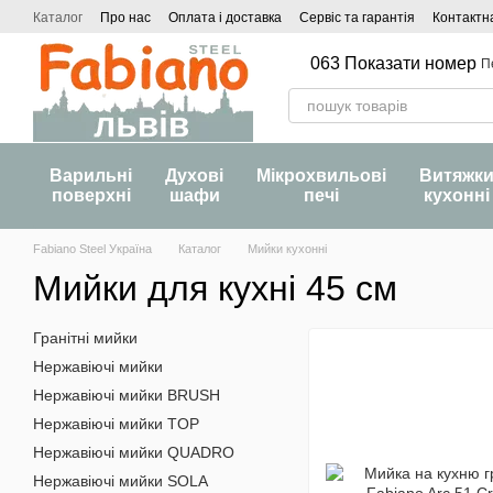
Перейти до основного контенту
Каталог
Про нас
Оплата і доставка
Сервіс та гарантія
Контактн
063 Показати номер
П
Варильні
Духові
Мікрохвильові
Витяжк
поверхні
шафи
печі
кухонні
Fabiano Steel Україна
Каталог
Мийки кухонні
Мийки для кухні 45 см
Гранітні мийки
Нержавіючі мийки
Нержавіючі мийки BRUSH
Нержавіючі мийки TOP
Нержавіючі мийки QUADRO
Нержавіючі мийки SOLA