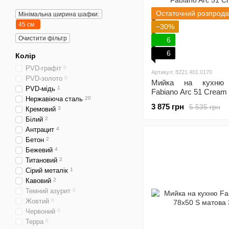
Остаточний розпрод
Мінімальна ширина шафки:
45 см
−30%
Очистити фільтр
6
6
Колір
PVD-графіт
0
Артикул: 8221.401.0170
PVD-золото
0
Мийка на кухню г
PVD-мідь
1
Fabiano Arc 51 Cream
Нержавіюча сталь
20
3 875 грн
5 535 грн
Кремовий
3
Білий
2
Антрацит
4
Бетон
2
Бежевий
4
Титановий
2
Сірий металік
1
Кавовий
2
Темний азурит
0
Жовтий
0
Червоний
0
Терра
0