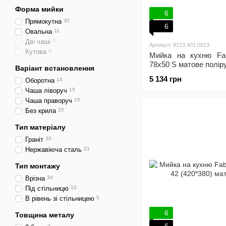
Форма мийки
6
Прямокутна
30
6
Овальна
11
Дві чаші
0
Артикул: 8213.401.0013
Кутова
0
Мийка на кухню Fa
78x50 S матове полір
Варіант встановлення
5 134 грн
Оборотна
14
Чаша ліворуч
15
Чаша праворуч
15
Без крила
25
Тип матеріалу
Граніт
20
Нержавіюча сталь
21
Тип монтажу
Врізна
34
Під стільницю
10
В рівень зі стільницею
5
6
Товщина металу