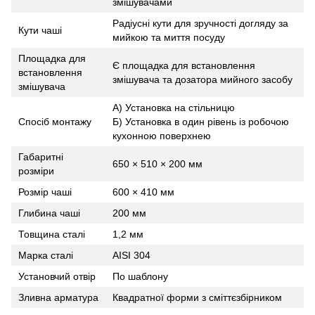
змішувачами
Радіусні кути для зручності догляду за
Кути чаші
мийкою та миття посуду
Площадка для
Є площадка для встановлення
встановлення
змішувача та дозатора мийного засобу
змішувача
А) Установка на стільницю
Спосіб монтажу
Б) Установка в один рівень із робочою
кухонною поверхнею
Габаритні
650 × 510 × 200 мм
розміри
Розмір чаші
600 × 410 мм
Глибина чаші
200 мм
Товщина сталі
1,2 мм
Марка сталі
AISI 304
Установчий отвір
По шаблону
Зливна арматура
Квадратної форми з сміттєзбірником