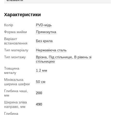
Характеристики
Колір
PVD-мідь
Форма мийки
Прямокутна
Варіант
Без крила
встановлення
Тип матеріалу
Нержавіюча сталь
Тип монтажу
Врізна
,
Під стільницю
,
В рівень зі
стільницею
Товщина
1.2 мм
металу
Мінімальна
50 см
ширина шафки
Глибина чаші,
200
мм
Ширина зліва
490
направо, мм
Глибина