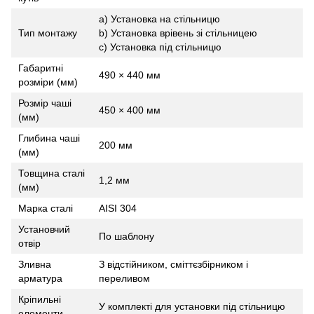
a) Установка на стільницю
Тип монтажу
b) Установка врівень зі стільницею
c) Установка під стільницю
Габаритні
490 × 440 мм
розміри (мм)
Розмір чаші
450 × 400 мм
(мм)
Глибина чаші
200 мм
(мм)
Товщина сталі
1,2 мм
(мм)
Марка сталі
AISI 304
Установчий
По шаблону
отвір
Зливна
З відстійником, сміттєзбірником і
арматура
переливом
Кріпильні
У комплекті для установки під стільницю
елементи