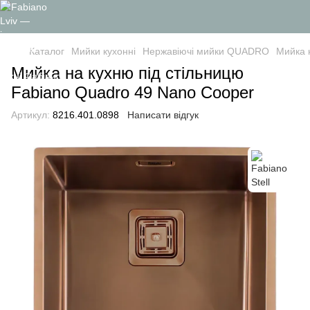
Каталог
Мийки кухонні
Нержавіючі мийки QUADRO
Мийка 
Мийка на кухню під стільницю
Fabiano Quadro 49 Nano Cooper
Артикул:
8216.401.0898
Написати відгук