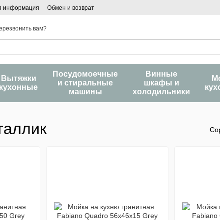
я информация
Обмен и возврат
ерезвонить вам?
Посудомоечные
Винные
Вытяжки
М
и стиральные
шкафы и
кухонные
кух
машины
холодильники
таллик
Со