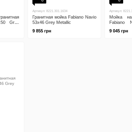
6
6
Артикул: 8221.301.1634
Артикул: 8221.
ранитная
Гранитная мойка Fabiano Navio
Мойка на
x50 Grey
53x46 Grey Metallic
Fabiano 
Metallic
9 855 грн
9 045 грн