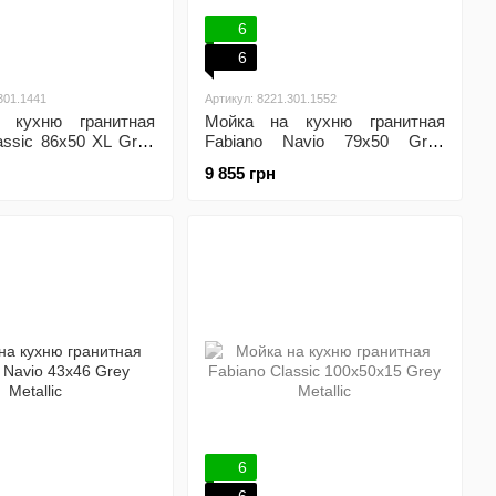
6
6
301.1441
Артикул: 8221.301.1552
 кухню гранитная
Мойка на кухню гранитная
assic 86x50 XL Grey
Fabiano Navio 79x50 Grey
ew)
Metallic
9 855 грн
6