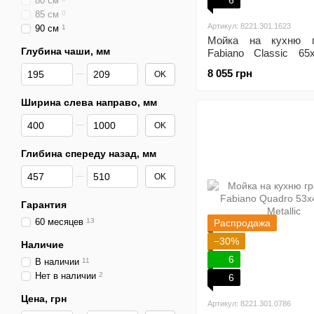
6
80 см
85 см
0
Артикул: 8221.301.1623
90 см
1
Мойка на кухню г
Глубина чаши, мм
Fabiano Classic 65
Metallic
От Глубина чаши, мм
До Глубина чаши, мм
8 055 грн
OK
Ширина слева направо, мм
От Ширина слева направо, мм
До Ширина слева направо, мм
OK
Глибина спереду назад, мм
От Глибина спереду назад, мм
До Глибина спереду назад, мм
OK
Гарантия
60 месяцев
13
Распродажа
−30%
Наличие
6
В наличии
11
Нет в наличии
2
6
Цена, грн
Артикул: 8221.301.0786