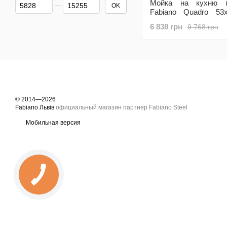
От Цена, грн
До Цена, грн
Мойка на кухню г
OK
Fabiano Quadro 53
Metallic
6 838 грн
9 768 грн
© 2014—2026
Fabiano Львів
официальный магазин партнер Fabiano Steel
Мобильная версия