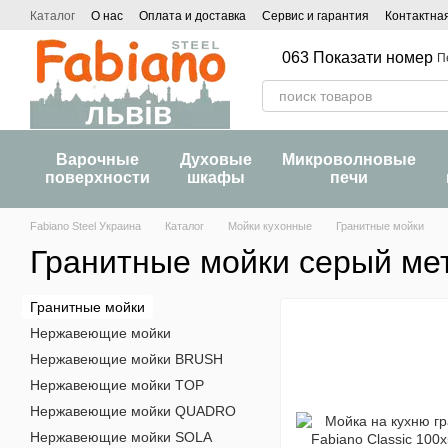
Перейти к основному контенту
Каталог
О нас
Оплата и доставка
Сервис и гарантия
Контактна
063 Показати номер
П
Варочные
Духовые
Микроволновые
поверхности
шкафы
печи
Fabiano Steel Украина
Каталог
Мойки кухонные
Гранитные мойки
Гранитные мойки серый ме
Гранитные мойки
Нержавеющие мойки
Нержавеющие мойки BRUSH
Нержавеющие мойки TOP
Нержавеющие мойки QUADRO
Нержавеющие мойки SOLA