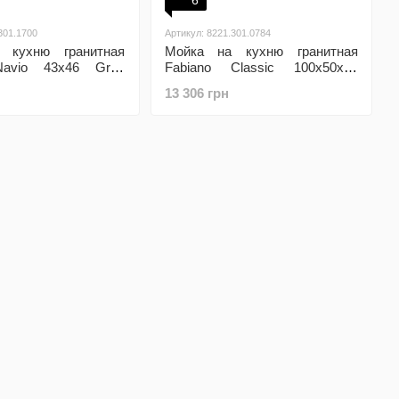
6
301.1700
Артикул: 8221.301.0784
 кухню гранитная
Мойка на кухню гранитная
Navio 43x46 Grey
Fabiano Classic 100x50x15
Grey Metallic
13 306 грн