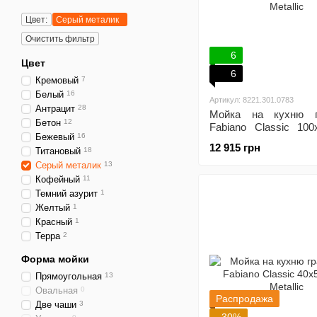
Цвет:
Серый металик
Очистить фильтр
6
Цвет
6
Кремовый
7
Белый
16
Артикул: 8221.301.0783
Антрацит
28
Мойка на кухню г
Бетон
12
Fabiano Classic 10
Бежевый
16
Metallic
12 915 грн
Титановый
18
Серый металик
13
Кофейный
11
Темний азурит
1
Желтый
1
Красный
1
Терра
2
Форма мойки
Прямоугольная
13
Овальная
0
Распродажа
Две чаши
3