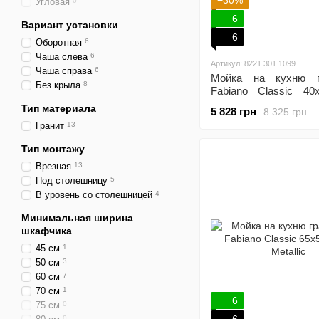
−30%
Угловая
0
6
Вариант установки
6
Оборотная
6
Чаша слева
6
Артикул: 8221.301.1099
Чаша справа
6
Мойка на кухню г
Без крыла
8
Fabiano Classic 40
Metallic
Тип материала
5 828 грн
8 325 грн
Гранит
13
Тип монтажу
Врезная
13
Под столешницу
5
В уровень со столешницей
4
Минимальная ширина
шкафчика
45 см
1
50 см
3
60 см
7
70 см
1
6
75 см
0
0