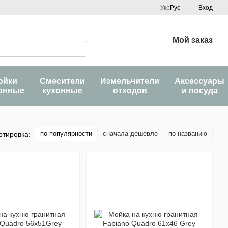
Укр
Рус
Вход
Мой заказ
ойки
Смесители
Измельчители
Аксессуары
онные
кухонные
отходов
и посуда
по популярности
сначала дешевле
по названию
ртировка: