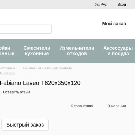
Укр
Рус
Вход
Мой заказ
ойки
Смесители
Измельчители
Аксессуары
онные
кухонные
отходов
и посуда
нетехника
Умывальники в ванную комнату
0x350x120
Fabiano Laveo T620x350x120
Оставить отзыв
К сравнению
В желания
Быстрый заказ