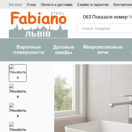
Перейти к основному контенту
Каталог
О нас
Оплата и доставка
Сервис и гарантия
Контактна
063 Показати номер
П
Варочные
Духовые
Микроволновые
поверхности
шкафы
печи