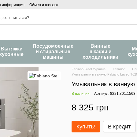
я информация
Обмен и возврат
ерезвонить вам?
Посудомоечные
Винные
Вытяжки
М
и стиральные
шкафы и
кухонные
кух
машины
холодильники
Fabiano Steel Украина
Каталог
Са
Умывальник в ванную Fabiano Laveo T62
Умывальник в ванную 
В наличии
Артикул: 8221.301.1563
8 325 грн
Купить!
В кредит