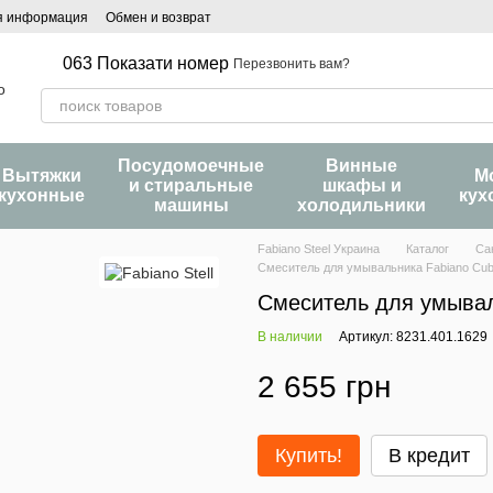
я информация
Обмен и возврат
063 Показати номер
Перезвонить вам?
Посудомоечные
Винные
Вытяжки
М
и стиральные
шкафы и
кухонные
кух
машины
холодильники
Fabiano Steel Украина
Каталог
Са
Смеситель для умывальника Fabiano Cub
Смеситель для умывал
В наличии
Артикул: 8231.401.1629
2 655 грн
Купить!
В кредит