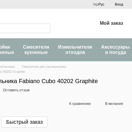
Укр
Рус
Вход
Мой заказ
ойки
Смесители
Измельчители
Аксессуары
онные
кухонные
отходов
и посуда
нетехника
Смесители для умывальника
o 40202 Graphite
ьника Fabiano Cubo 40202 Graphite
Оставить отзыв
К сравнению
В желания
Быстрый заказ