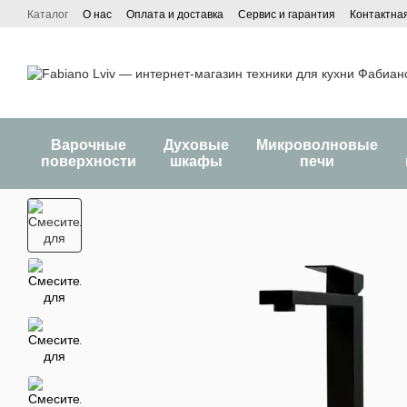
Перейти к основному контенту
Каталог
О нас
Оплата и доставка
Сервис и гарантия
Контактна
Варочные
Духовые
Микроволновые
поверхности
шкафы
печи