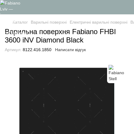
Каталог
Варильні поверхні
Електричні варильні поверхні
В
Варильна поверхня Fabiano FHBI
3600 iNV Diamond Black
Артикул:
8122.416.1850
Написати відгук