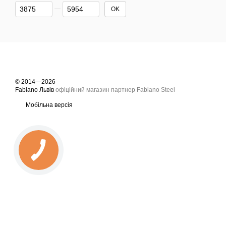
Від Ціна, грн
До Ціна, грн
OK
© 2014—2026
Fabiano Львів
офіційний магазин партнер Fabiano Steel
Мобільна версія