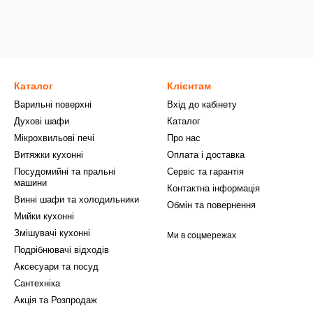
Каталог
Клієнтам
Варильні поверхні
Вхід до кабінету
Духові шафи
Каталог
Мікрохвильові печі
Про нас
Витяжки кухонні
Оплата і доставка
Посудомийні та пральні
Сервіс та гарантія
машини
Контактна інформація
Винні шафи та холодильники
Обмін та повернення
Мийки кухонні
Змішувачі кухонні
Ми в соцмережах
Подрібнювачі відходів
Аксесуари та посуд
Сантехніка
Акція та Розпродаж