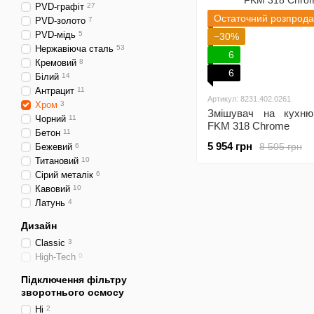
PVD-графіт
27
Остаточний розпрод
PVD-золото
7
PVD-мідь
5
−30%
Нержавіюча сталь
53
6
Кремовий
8
6
Білий
14
Антрацит
11
Артикул: 8231.402.0261
Хром
3
Змішувач на кухню
Чорний
11
FKM 318 Chrome
Бетон
11
5 954 грн
8 505 грн
Бежевий
6
Титановий
10
Сірий металік
6
Кавовий
10
Латунь
4
Дизайн
Classic
3
High-Tech
0
Підключення фільтру
зворотнього осмосу
Ні
2