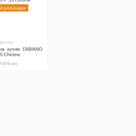
ий розпродаж
403.0755
 на кухню FABIANO
S Chrome
7 875 грн