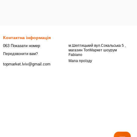
Контактна інформація
063 Показати номер
м.Шептицький вул.Сокальська 5 ,
магазин ТопМаркет шоурум
Передзвонити вам?
Fabiano
Мапа проїзду
topmarket.lviv@gmail.com