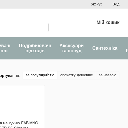
Укр
Рус
Вхід
Мій кошик
увачі
Подрібнювачі
Аксесуари
Сантехніка
онні
відходів
та посуд
за популярністю
спочатку дешевше
за назвою
ортування: