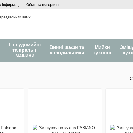
а інформація
Обмін та повернення
ередзвонити вам?
Посудомийні
и
Винні шафи та
Мийки
Зміш
та пральні
холодильники
кухонні
кух
машини
С