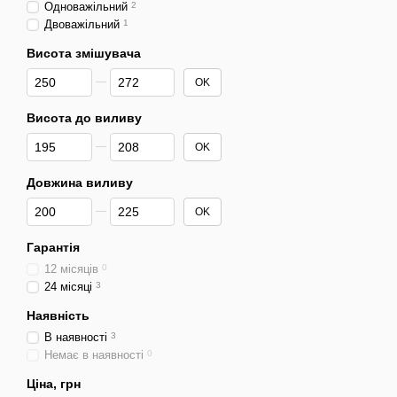
Одноважільний
2
Двоважільний
1
Висота змішувача
Від Висота змішувача
До Висота змішувача
OK
Висота до виливу
Від Висота до виливу
До Висота до виливу
OK
Довжина виливу
Від Довжина виливу
До Довжина виливу
OK
Гарантія
12 місяців
0
24 місяці
3
Наявність
В наявності
3
Немає в наявності
0
Ціна, грн