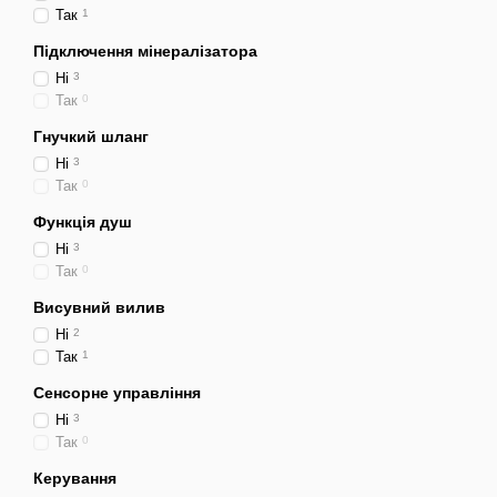
Так
1
Підключення мінералізатора
Ні
3
Так
0
Гнучкий шланг
Ні
3
Так
0
Функція душ
Ні
3
Так
0
Висувний вилив
Ні
2
Так
1
Сенсорне управління
Ні
3
Так
0
Керування