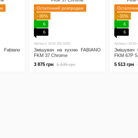
аж
Остаточний розпродаж
Остаточн
−30%
−30%
6
6
6
6
Артикул: 8232.402.0262
Артикул: 8232.
 Fabiano
Змішувач на кухню FABIANO
Змішувач
FKM 37 Chrome
FKM 67P S
3 875 грн
5 513 грн
5 535 грн