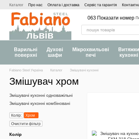
Перейти до основного контенту
Каталог
Про нас
Оплата і доставка
Сервіс та гарантія
Контактн
063 Показати номер
П
Варильні
Духові
Мікрохвильові
Витяжк
поверхні
шафи
печі
кухонні
Fabiano Steel Україна
Каталог
Змішувачі кухонні
Змішувач хром
Змішувачі кухонні одноважільні
Змішувачі кухонні комбіновані
Колір:
Хром
Очистити фільтр
Колір