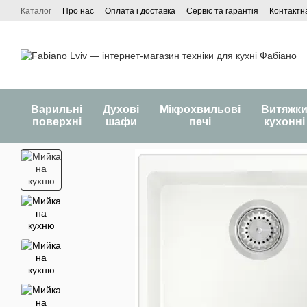
Перейти до основного контенту
Каталог
Про нас
Оплата і доставка
Сервіс та гарантія
Контактн
Варильні
Духові
Мікрохвильові
Витяжк
поверхні
шафи
печі
кухонні