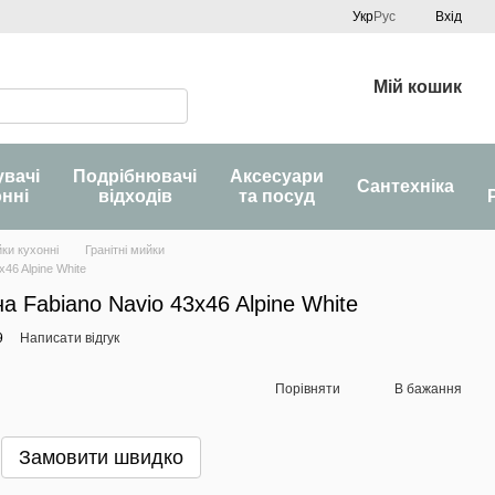
Укр
Рус
Вхід
Мій кошик
увачі
Подрібнювачі
Аксесуари
Сантехніка
онні
відходів
та посуд
ки кухонні
Гранітні мийки
46 Alpine White
а Fabiano Navio 43x46 Alpine White
9
Написати відгук
Порівняти
В бажання
Замовити швидко