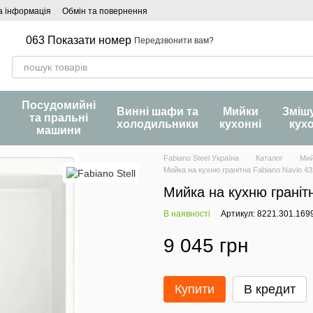
а інформація
Обмін та повернення
063 Показати номер
Передзвонити вам?
Посудомийні
и
Винні шафи та
Мийки
Зміш
та пральні
холодильники
кухонні
кух
машини
Fabiano Steel Україна
Каталог
Мий
Мийка на кухню гранітна Fabiano Navio 43x
Мийка на кухню гранітн
В наявності
Артикул: 8221.301.169
9 045 грн
Купити
В кредит