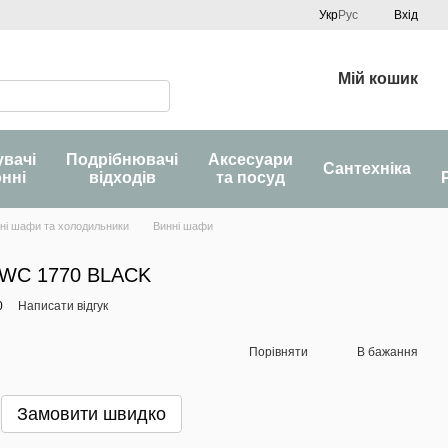
Укр
Рус
Вхід
Мій кошик
увачі
Подрібнювачі
Аксесуари
Сантехніка
онні
відходів
та посуд
ні шафи та холодильники
Винні шафи
FWC 1770 BLACK
0
Написати відгук
Порівняти
В бажання
Замовити швидко