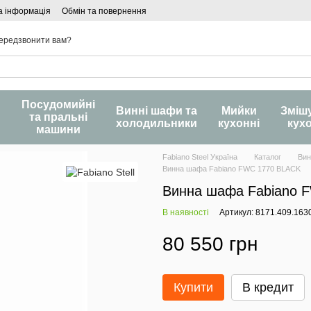
а інформація
Обмін та повернення
ередзвонити вам?
Посудомийні
и
Винні шафи та
Мийки
Зміш
та пральні
холодильники
кухонні
кух
машини
Fabiano Steel Україна
Каталог
Вин
Винна шафа Fabiano FWC 1770 BLACK
Винна шафа Fabiano 
В наявності
Артикул: 8171.409.163
80 550 грн
Купити
В кредит