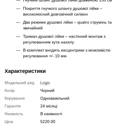
Гнучкий шланг душової лійки довжиною 150 см
Покриття гнучкого шлангу душової лійки –
високоякісний довговічний силікон
Два режими душової лійки – quatro струмінь та
звичайний
Тримач душової лійки – настінний монтаж з
регулюванням кута нахилу
В комплект входять ексцентрики з можливістю
регулювання +/- 10 мм.
Характеристики
Модельний ряд
Logic
Колір
Чорний
Керування
Одноважільний
Гарантія
24 місяці
Наявність
В наявності
Ціна
5220.00